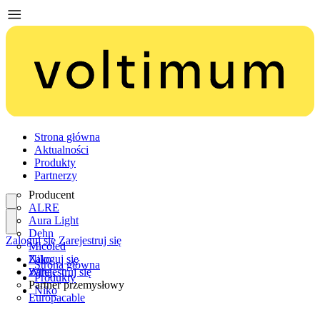
Strona główna
Aktualności
Produkty
Partnerzy
Producent
ALRE
Aura Light
Dehn
Zaloguj się
Zarejestruj się
Micoled
Niko
Zaloguj się
Strona główna
Wiha
Zarejestruj się
Produkty
Partner przemysłowy
Niko
Europacable