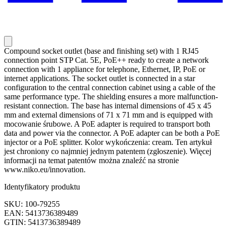
Compound socket outlet (base and finishing set) with 1 RJ45
connection point STP Cat. 5E, PoE++ ready to create a network
connection with 1 appliance for telephone, Ethernet, IP, PoE or
internet applications. The socket outlet is connected in a star
configuration to the central connection cabinet using a cable of the
same performance type. The shielding ensures a more malfunction-
resistant connection. The base has internal dimensions of 45 x 45
mm and external dimensions of 71 x 71 mm and is equipped with
mocowanie śrubowe. A PoE adapter is required to transport both
data and power via the connector. A PoE adapter can be both a PoE
injector or a PoE splitter. Kolor wykończenia: cream. Ten artykuł
jest chroniony co najmniej jednym patentem (zgłoszenie). Więcej
informacji na temat patentów można znaleźć na stronie
www.niko.eu/innovation.
Identyfikatory produktu
SKU: 100-79255
EAN: 5413736389489
GTIN: 5413736389489