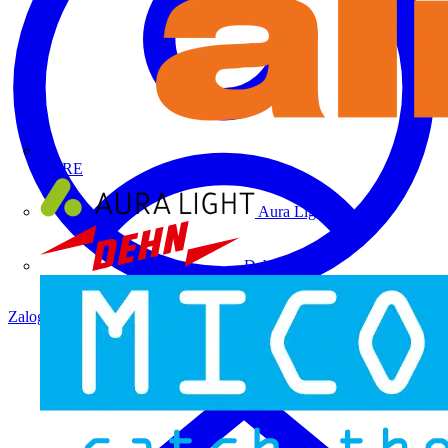
ALRE
Aura Light
Dehn
Zaloguj się
Zarejestruj się