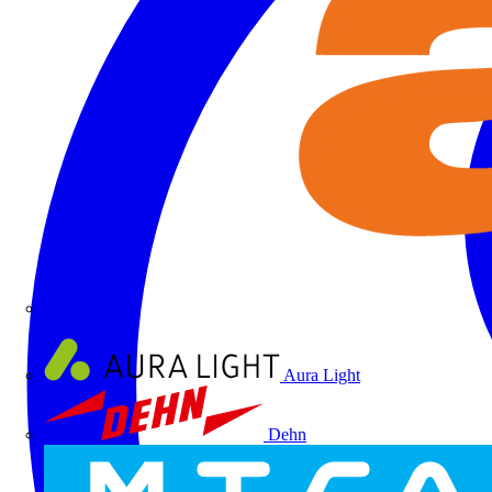
ALRE
Aura Light
Dehn