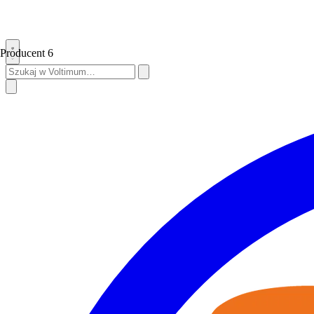
Producent
6