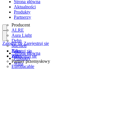
Strona główna
Aktualności
Produkty
Partnerzy
Producent
ALRE
Aura Light
Dehn
Zaloguj się
Zarejestruj się
Micoled
Niko
Zaloguj się
Strona główna
Wiha
Zarejestruj się
Produkty
Partner przemysłowy
Wiha
Europacable