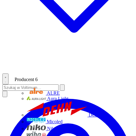
Producent
6
ALRE
Aura Light
Dehn
Micoled
Niko