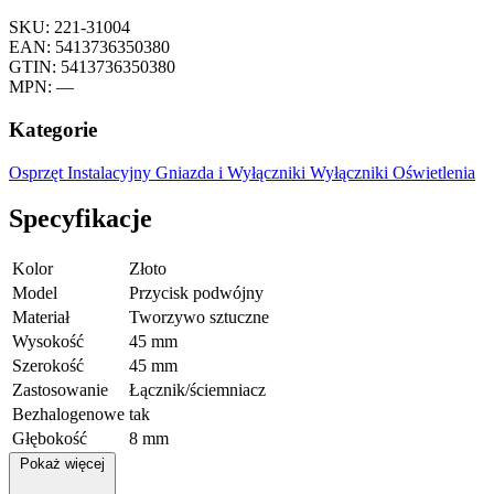
SKU: 221-31004
EAN: 5413736350380
GTIN: 5413736350380
MPN: —
Kategorie
Osprzęt Instalacyjny
Gniazda i Wyłączniki
Wyłączniki Oświetlenia
Specyfikacje
Kolor
Złoto
Model
Przycisk podwójny
Materiał
Tworzywo sztuczne
Wysokość
45 mm
Szerokość
45 mm
Zastosowanie
Łącznik/ściemniacz
Bezhalogenowe
tak
Głębokość
8 mm
Pokaż więcej