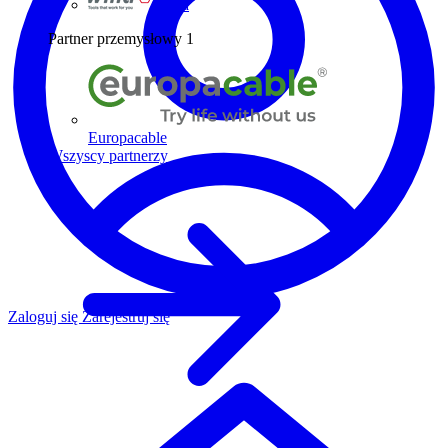
Wiha
Partner przemysłowy
1
Europacable
Wszyscy partnerzy
Zaloguj się
Zarejestruj się