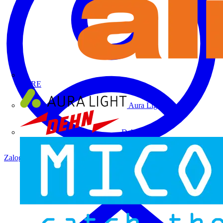
ALRE
Aura Light
Dehn
Zaloguj się
Zarejestruj się