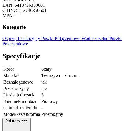
EAN: 5413736350601
GTIN: 5413736350601
MPN: —
Kategorie
Osprzęt Instalacyjny
Puszki Połączeniowe
Wodoszczelne Puszki
Połączeniowe
Specyfikacje
Kolor
Szary
Materiał
Tworzywo sztuczne
Bezhalogenowe
tak
Przezroczysty
nie
Liczba jednostek
3
Kierunek montażu
Pionowy
Gatunek materiału
-
Model/kształt/forma
Prostokątny
Pokaż więcej