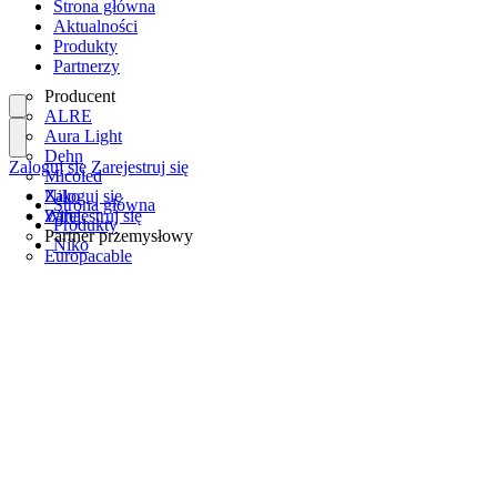
Strona główna
Aktualności
Produkty
Partnerzy
Producent
ALRE
Aura Light
Dehn
Zaloguj się
Zarejestruj się
Micoled
Niko
Zaloguj się
Strona główna
Wiha
Zarejestruj się
Produkty
Partner przemysłowy
Niko
Europacable