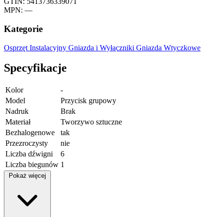
GTIN: 5413736339071
MPN: —
Kategorie
Osprzęt Instalacyjny
Gniazda i Wyłączniki
Gniazda Wtyczkowe
Specyfikacje
Kolor
-
Model
Przycisk grupowy
Nadruk
Brak
Materiał
Tworzywo sztuczne
Bezhalogenowe
tak
Przezroczysty
nie
Liczba dźwigni
6
Liczba biegunów
1
Pokaż więcej