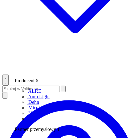
Producent
6
ALRE
Aura Light
Dehn
Micoled
Niko
Wiha
Partner przemysłowy
1