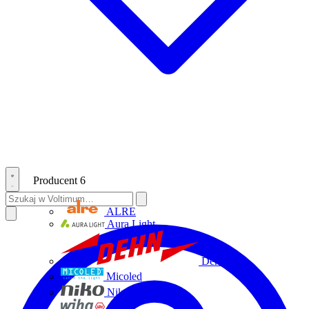
Producent
6
ALRE
Aura Light
Dehn
Micoled
Niko