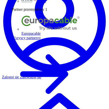
Wiha
Partner przemysłowy
1
Europacable
Wszyscy partnerzy
Zaloguj się
Zarejestruj się