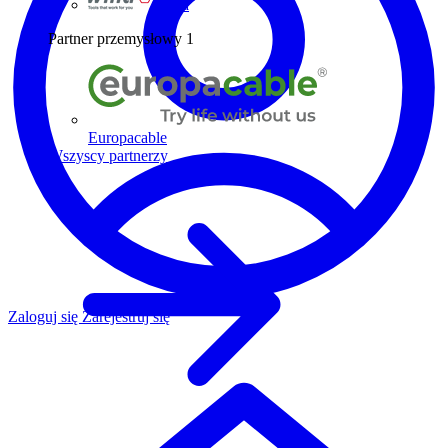
Wiha
Partner przemysłowy
1
Europacable
Wszyscy partnerzy
Zaloguj się
Zarejestruj się