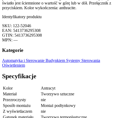
światło jest ściemnione o wartość w górę lub w dół. Przełącznik z
przyciskiem. Kolor wykończenia: anthracite.
Identyfikatory produktu
SKU: 122-52046
EAN: 5413736295308
GTIN: 5413736295308
MPN: —
Kategorie
Automatyka i Sterowanie Budynkiem
Systemy Sterowania
Oświetleniem
Specyfikacje
Kolor
Antracyt
Materiał
Tworzywo sztuczne
Przezroczysty
nie
Sposób montażu
Montaż podtynkowy
Z wyświetlaczem
nie
Gatunek materiału
Tworzywo termoplastyczne