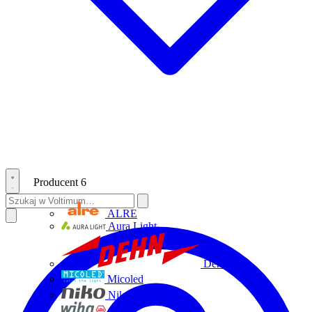
Producent
6
ALRE
Aura Light
Dehn
Micoled
Niko