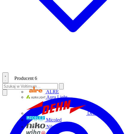
Producent
6
ALRE
Aura Light
Dehn
Micoled
Niko