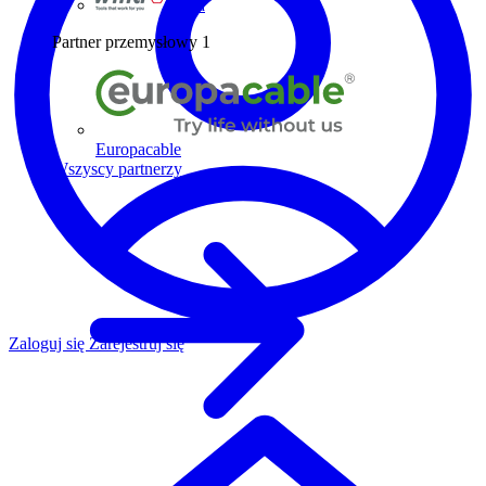
Wiha
Partner przemysłowy
1
Europacable
Wszyscy partnerzy
Zaloguj się
Zarejestruj się