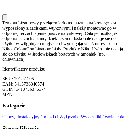
Ten dwubiegunowy przełącznik do montażu natynkowego jest
wyposażony z zaciskami wtykowymi i należy montować go w
odpornej na zachlapanie puszce natynkowej. Cała jednostka jest
odporna na zachlapanie, dzięki czemu doskonale nadaje się do
użytku w wilgotnych miejscach i wymagających środowiskach.
Niko_ColourCombination: biały. Produkty Niko Hydro nie nadają
się do użytku w środowiskach bogatych w amoniak (np.
chlewniach).
Identyfikatory produktu
SKU: 701-31205
EAN: 5413736346574
GTIN: 5413736346574
MPN: —
Kategorie
Osprzęt Instalacyjny
Gniazda i Wyłączniki
Wyłączniki Oświetlenia
Specyfikacje