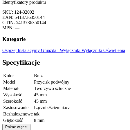
Identyfikatory produktu
SKU: 124-32002
EAN: 5413736350144
GTIN: 5413736350144
MPN: —
Kategorie
Osprzęt Instalacyjny
Gniazda i Wyłączniki
Wyłączniki Oświetlenia
Specyfikacje
Kolor
Brąz
Model
Przycisk podwójny
Materiał
Tworzywo sztuczne
Wysokość
45 mm
Szerokość
45 mm
Zastosowanie
Łącznik/ściemniacz
Bezhalogenowe
tak
Głębokość
8 mm
Pokaż więcej