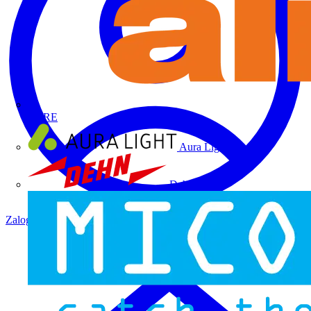
ALRE
Aura Light
Dehn
Zaloguj się
Zarejestruj się