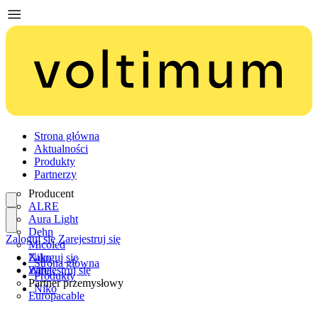
Strona główna
Aktualności
Produkty
Partnerzy
Producent
ALRE
Aura Light
Dehn
Zaloguj się
Zarejestruj się
Micoled
Niko
Zaloguj się
Strona główna
Wiha
Zarejestruj się
Produkty
Partner przemysłowy
Niko
Europacable