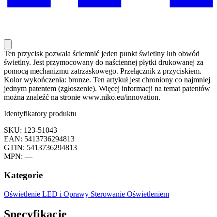
Ten przycisk pozwala ściemnić jeden punkt świetlny lub obwód
świetlny. Jest przymocowany do naściennej płytki drukowanej za
pomocą mechanizmu zatrzaskowego. Przełącznik z przyciskiem.
Kolor wykończenia: bronze. Ten artykuł jest chroniony co najmniej
jednym patentem (zgłoszenie). Więcej informacji na temat patentów
można znaleźć na stronie www.niko.eu/innovation.
Identyfikatory produktu
SKU: 123-51043
EAN: 5413736294813
GTIN: 5413736294813
MPN: —
Kategorie
Oświetlenie LED i Oprawy
Sterowanie Oświetleniem
Specyfikacje