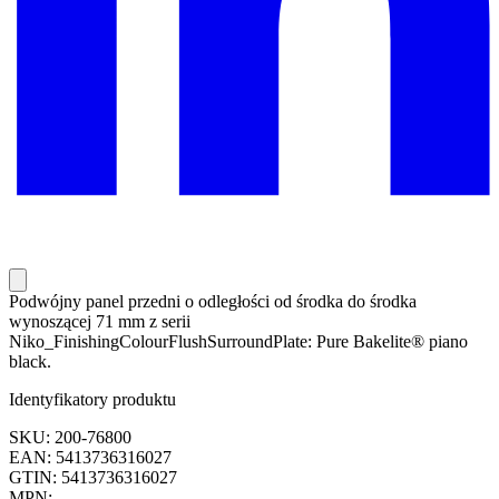
Podwójny panel przedni o odległości od środka do środka
wynoszącej 71 mm z serii
Niko_FinishingColourFlushSurroundPlate: Pure Bakelite® piano
black.
Identyfikatory produktu
SKU: 200-76800
EAN: 5413736316027
GTIN: 5413736316027
MPN: —