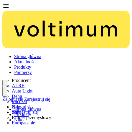
Strona główna
Aktualności
Produkty
Partnerzy
Producent
ALRE
Aura Light
Dehn
Zaloguj się
Zarejestruj się
Micoled
Niko
Zaloguj się
Strona główna
Wiha
Zarejestruj się
Produkty
Partner przemysłowy
Niko
Europacable