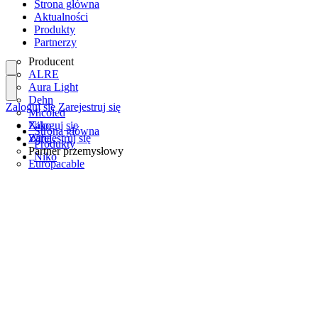
Strona główna
Aktualności
Produkty
Partnerzy
Producent
ALRE
Aura Light
Dehn
Zaloguj się
Zarejestruj się
Micoled
Niko
Zaloguj się
Strona główna
Wiha
Zarejestruj się
Produkty
Partner przemysłowy
Niko
Europacable