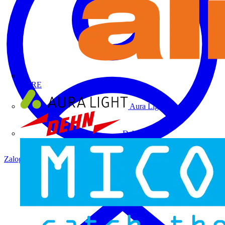
ALRE
Aura Light
Dehn
Zaloguj się
Zarejestruj się