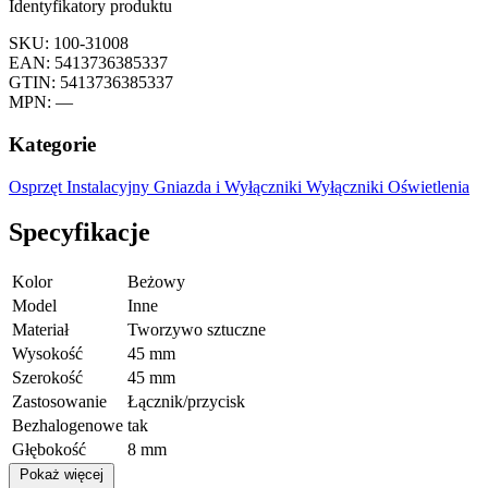
Identyfikatory produktu
SKU: 100-31008
EAN: 5413736385337
GTIN: 5413736385337
MPN: —
Kategorie
Osprzęt Instalacyjny
Gniazda i Wyłączniki
Wyłączniki Oświetlenia
Specyfikacje
Kolor
Beżowy
Model
Inne
Materiał
Tworzywo sztuczne
Wysokość
45 mm
Szerokość
45 mm
Zastosowanie
Łącznik/przycisk
Bezhalogenowe
tak
Głębokość
8 mm
Pokaż więcej