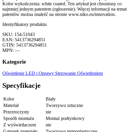
Kolor wykończenia: white coated. Ten artykuł jest chroniony co
najmniej jednym patentem (zgłoszenie). Więcej informacji na temat
patentów można znaleźć na stronie www.niko.eu/innovation.
Identyfikatory produktu
SKU: 154-51043
EAN: 5413736294851
GTIN: 5413736294851
MPN: —
Kategorie
Oświetlenie LED i Oprawy
Sterowanie Oświetleniem
Specyfikacje
Kolor
Biały
Materiał
Tworzywo sztuczne
Przezroczysty
nie
Sposób montażu
Montaż podtynkowy
Z wyświetlaczem
nie
Gatunek materiału
Tworzywo termoplastyczne