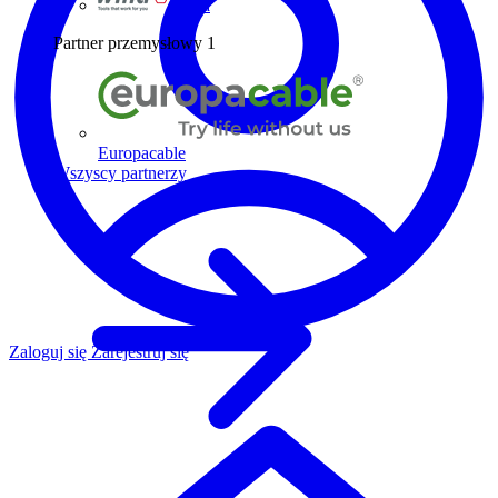
Wiha
Partner przemysłowy
1
Europacable
Wszyscy partnerzy
Zaloguj się
Zarejestruj się