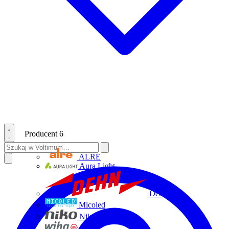
Producent
6
ALRE
Aura Light
Dehn
Micoled
Niko