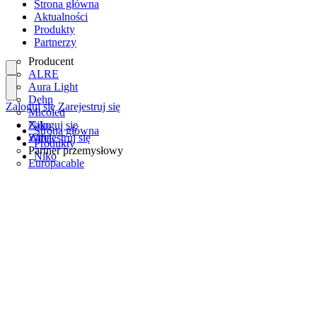
Strona główna
Aktualności
Produkty
Partnerzy
Producent
ALRE
Aura Light
Dehn
Zaloguj się
Zarejestruj się
Micoled
Niko
Zaloguj się
Strona główna
Wiha
Zarejestruj się
Produkty
Partner przemysłowy
Niko
Europacable