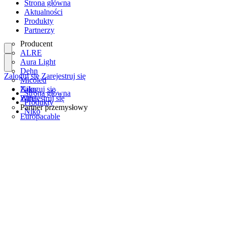
Strona główna
Aktualności
Produkty
Partnerzy
Producent
ALRE
Aura Light
Dehn
Zaloguj się
Zarejestruj się
Micoled
Niko
Zaloguj się
Strona główna
Wiha
Zarejestruj się
Produkty
Partner przemysłowy
Niko
Europacable