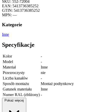
SKU: 552-72004
EAN: 5413736385252
GTIN: 5413736385252
MPN: —
Kategorie
Inne
Specyfikacje
Kolor
-
Model
-
Materiał
Inne
Przezroczysty
nie
Liczba kanałów
-
Sposób montażu
Montaż podtynkowy
Gatunek materiału
Inne
Numer RAL (zbliżony)
-
Pokaż więcej