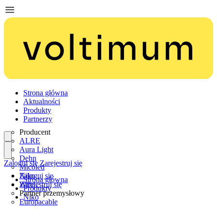
Strona główna
Aktualności
Produkty
Partnerzy
Producent
ALRE
Aura Light
Dehn
Zaloguj się
Zarejestruj się
Micoled
Niko
Zaloguj się
Strona główna
Wiha
Zarejestruj się
Produkty
Partner przemysłowy
Niko
Europacable