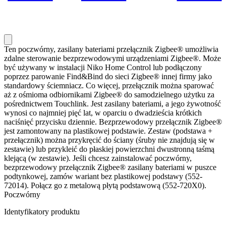
Ten poczwórny, zasilany bateriami przełącznik Zigbee® umożliwia
zdalne sterowanie bezprzewodowymi urządzeniami Zigbee®. Może
być używany w instalacji Niko Home Control lub podłączony
poprzez parowanie Find&Bind do sieci Zigbee® innej firmy jako
standardowy ściemniacz. Co więcej, przełącznik można sparować
aż z ośmioma odbiornikami Zigbee® do samodzielnego użytku za
pośrednictwem Touchlink. Jest zasilany bateriami, a jego żywotność
wynosi co najmniej pięć lat, w oparciu o dwadzieścia krótkich
naciśnięć przycisku dziennie. Bezprzewodowy przełącznik Zigbee®
jest zamontowany na plastikowej podstawie. Zestaw (podstawa +
przełącznik) można przykręcić do ściany (śruby nie znajdują się w
zestawie) lub przykleić do płaskiej powierzchni dwustronną taśmą
klejącą (w zestawie). Jeśli chcesz zainstalować poczwórny,
bezprzewodowy przełącznik Zigbee® zasilany bateriami w puszce
podtynkowej, zamów wariant bez plastikowej podstawy (552-
72014). Połącz go z metalową płytą podstawową (552-720X0).
Poczwórny
Identyfikatory produktu