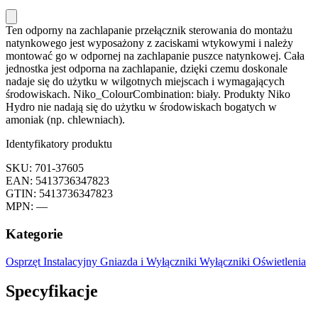
Ten odporny na zachlapanie przełącznik sterowania do montażu
natynkowego jest wyposażony z zaciskami wtykowymi i należy
montować go w odpornej na zachlapanie puszce natynkowej. Cała
jednostka jest odporna na zachlapanie, dzięki czemu doskonale
nadaje się do użytku w wilgotnych miejscach i wymagających
środowiskach. Niko_ColourCombination: biały. Produkty Niko
Hydro nie nadają się do użytku w środowiskach bogatych w
amoniak (np. chlewniach).
Identyfikatory produktu
SKU: 701-37605
EAN: 5413736347823
GTIN: 5413736347823
MPN: —
Kategorie
Osprzęt Instalacyjny
Gniazda i Wyłączniki
Wyłączniki Oświetlenia
Specyfikacje