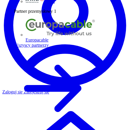
Wiha
Partner przemysłowy
1
Europacable
Wszyscy partnerzy
Zaloguj się
Zarejestruj się