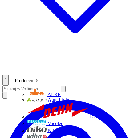
Producent
6
ALRE
Aura Light
Dehn
Micoled
Niko