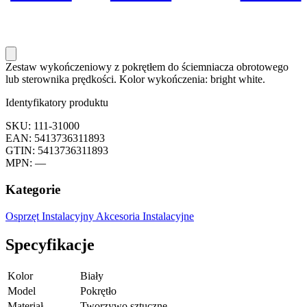
Zestaw wykończeniowy z pokrętłem do ściemniacza obrotowego
lub sterownika prędkości. Kolor wykończenia: bright white.
Identyfikatory produktu
SKU: 111-31000
EAN: 5413736311893
GTIN: 5413736311893
MPN: —
Kategorie
Osprzęt Instalacyjny
Akcesoria Instalacyjne
Specyfikacje
Kolor
Biały
Model
Pokrętło
Materiał
Tworzywo sztuczne