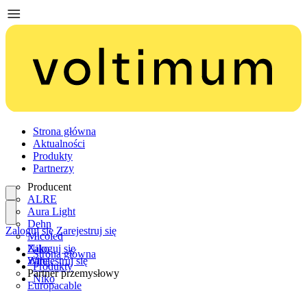
Strona główna
Aktualności
Produkty
Partnerzy
Producent
ALRE
Aura Light
Dehn
Zaloguj się
Zarejestruj się
Micoled
Niko
Zaloguj się
Strona główna
Wiha
Zarejestruj się
Produkty
Partner przemysłowy
Niko
Europacable