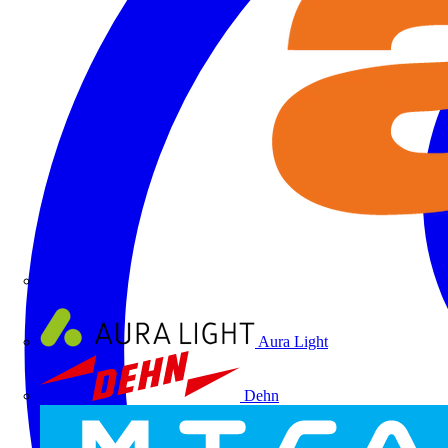
ALRE
Aura Light
Dehn