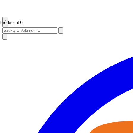
Producent
6