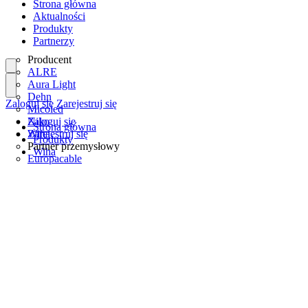
Strona główna
Aktualności
Produkty
Partnerzy
Producent
ALRE
Aura Light
Dehn
Zaloguj się
Zarejestruj się
Micoled
Niko
Zaloguj się
Strona główna
Wiha
Zarejestruj się
Produkty
Partner przemysłowy
Wiha
Europacable