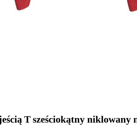
jeścią T sześciokątny niklowany 