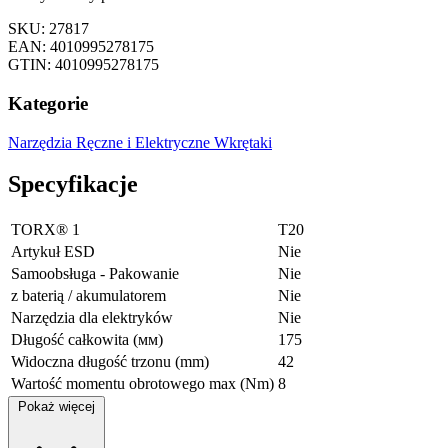
SKU: 27817
EAN: 4010995278175
GTIN: 4010995278175
Kategorie
Narzędzia Ręczne i Elektryczne
Wkrętaki
Specyfikacje
TORX® 1
T20
Artykuł ESD
Nie
Samoobsługa - Pakowanie
Nie
z baterią / akumulatorem
Nie
Narzędzia dla elektryków
Nie
Długość całkowita (мм)
175
Widoczna długość trzonu (mm)
42
Wartość momentu obrotowego max (Nm)
8
Pokaż więcej