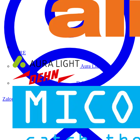
ALRE
Aura Light
Dehn
Zaloguj się
Zarejestruj się