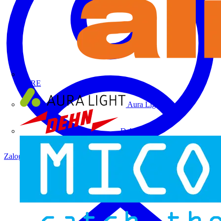
ALRE
Aura Light
Dehn
Zaloguj się
Zarejestruj się