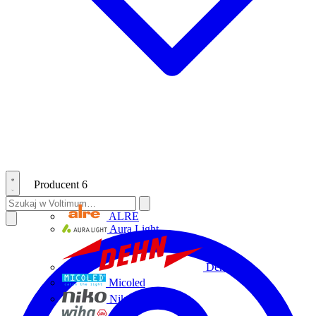
Producent
6
ALRE
Aura Light
Dehn
Micoled
Niko