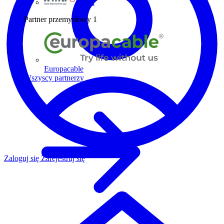
Wiha
Partner przemysłowy
1
Europacable
Wszyscy partnerzy
Zaloguj się
Zarejestruj się