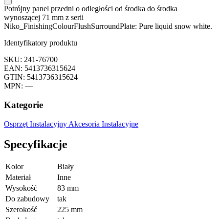
Potrójny panel przedni o odległości od środka do środka
wynoszącej 71 mm z serii
Niko_FinishingColourFlushSurroundPlate: Pure liquid snow white.
Identyfikatory produktu
SKU: 241-76700
EAN: 5413736315624
GTIN: 5413736315624
MPN: —
Kategorie
Osprzęt Instalacyjny
Akcesoria Instalacyjne
Specyfikacje
Kolor
Biały
Materiał
Inne
Wysokość
83 mm
Do zabudowy
tak
Szerokość
225 mm