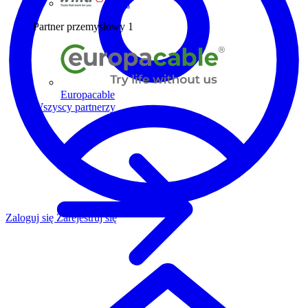
Wiha
Partner przemysłowy
1
Europacable
Wszyscy partnerzy
Zaloguj się
Zarejestruj się