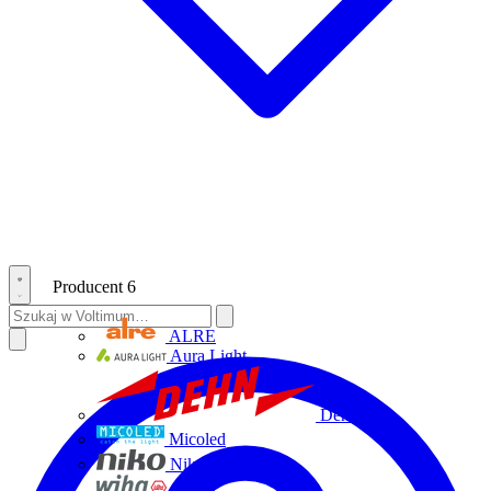
Producent
6
ALRE
Aura Light
Dehn
Micoled
Niko