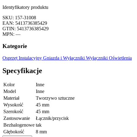
Identyfikatory produktu
SKU: 157-31008
EAN: 5413736385429
GTIN: 5413736385429
MPN: —
Kategorie
Osprzęt Instalacyjny
Gniazda i Wyłączniki
Wyłączniki Oświetlenia
Specyfikacje
Kolor
Inne
Model
Inne
Materiał
Tworzywo sztuczne
Wysokość
45 mm
Szerokość
45 mm
Zastosowanie
Łącznik/przycisk
Bezhalogenowe
tak
Głębokość
8 mm