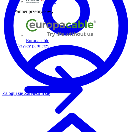
Wiha
Partner przemysłowy
1
Europacable
Wszyscy partnerzy
Zaloguj się
Zarejestruj się