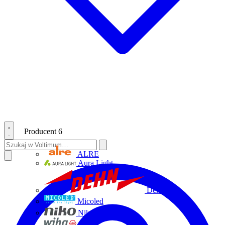
Producent
6
ALRE
Aura Light
Dehn
Micoled
Niko