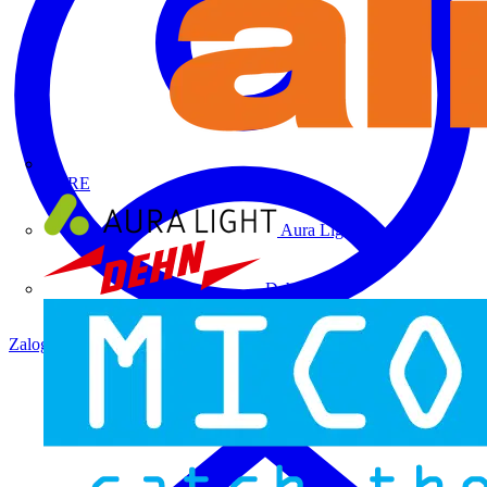
ALRE
Aura Light
Dehn
Zaloguj się
Zarejestruj się