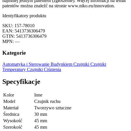
najmniej jednym patentem (zgłoszenie). Więcej informacji na temat
patentów można znaleźć na stronie www.niko.eu/innovation.
Identyfikatory produktu
SKU: 157-78010
EAN: 5413736306479
GTIN: 5413736306479
MPN: —
Kategorie
Automatyka i Sterowanie Budynkiem
Czujniki
Czujniki
Temperatury
Czujniki Ciśnienia
Specyfikacje
Kolor
Inne
Model
Czujnik ruchu
Materiał
Tworzywo sztuczne
Średnica
30 mm
Wysokość
45 mm
Szerokość
45 mm