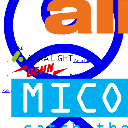
ALRE
Aura Light
Dehn
Zaloguj się
Zarejestruj się