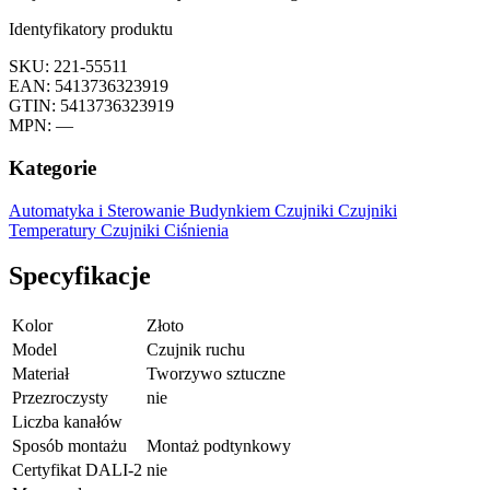
Identyfikatory produktu
SKU: 221-55511
EAN: 5413736323919
GTIN: 5413736323919
MPN: —
Kategorie
Automatyka i Sterowanie Budynkiem
Czujniki
Czujniki
Temperatury
Czujniki Ciśnienia
Specyfikacje
Kolor
Złoto
Model
Czujnik ruchu
Materiał
Tworzywo sztuczne
Przezroczysty
nie
Liczba kanałów
Sposób montażu
Montaż podtynkowy
Certyfikat DALI-2
nie