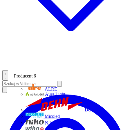
Producent
6
ALRE
Aura Light
Dehn
Micoled
Niko