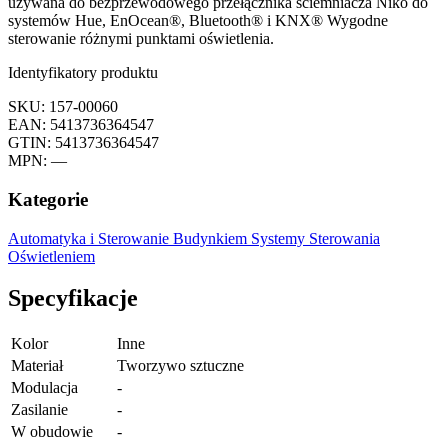
używana do bezprzewodowego przełącznika ściemniacza Niko do
systemów Hue, EnOcean®, Bluetooth® i KNX® Wygodne
sterowanie różnymi punktami oświetlenia.
Identyfikatory produktu
SKU: 157-00060
EAN: 5413736364547
GTIN: 5413736364547
MPN: —
Kategorie
Automatyka i Sterowanie Budynkiem
Systemy Sterowania
Oświetleniem
Specyfikacje
Kolor
Inne
Materiał
Tworzywo sztuczne
Modulacja
-
Zasilanie
-
W obudowie
-