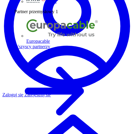
Wiha
Partner przemysłowy
1
Europacable
Wszyscy partnerzy
Zaloguj się
Zarejestruj się