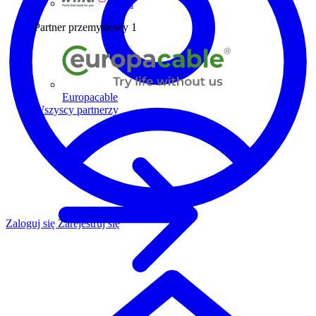
Wiha
Partner przemysłowy
1
Europacable
Wszyscy partnerzy
Zaloguj się
Zarejestruj się