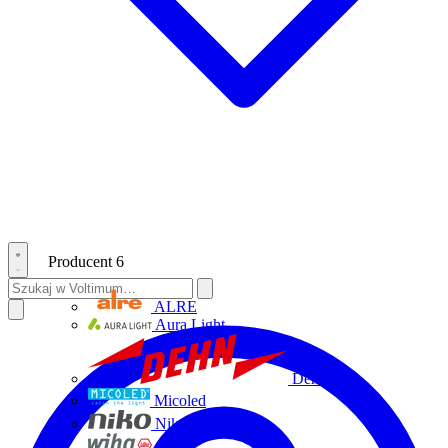
Producent
6
ALRE
Aura Light
Dehn
Micoled
Niko