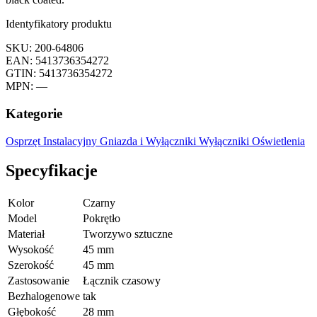
Identyfikatory produktu
SKU: 200-64806
EAN: 5413736354272
GTIN: 5413736354272
MPN: —
Kategorie
Osprzęt Instalacyjny
Gniazda i Wyłączniki
Wyłączniki Oświetlenia
Specyfikacje
Kolor
Czarny
Model
Pokrętło
Materiał
Tworzywo sztuczne
Wysokość
45 mm
Szerokość
45 mm
Zastosowanie
Łącznik czasowy
Bezhalogenowe
tak
Głębokość
28 mm