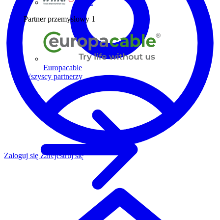
Wiha
Partner przemysłowy
1
Europacable
Wszyscy partnerzy
Zaloguj się
Zarejestruj się