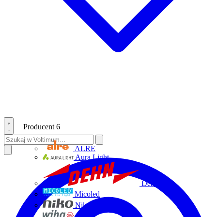
Producent
6
ALRE
Aura Light
Dehn
Micoled
Niko