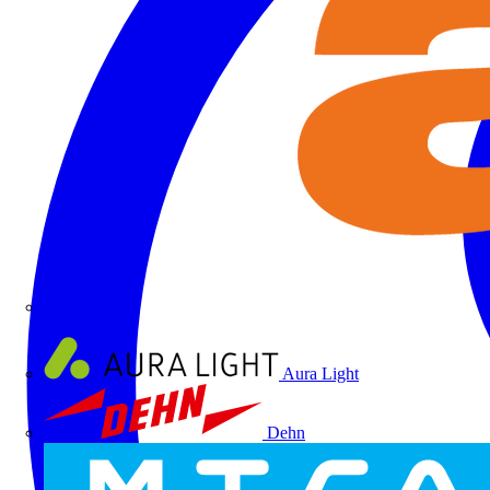
ALRE
Aura Light
Dehn