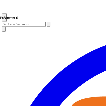
Producent
6