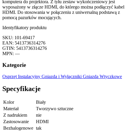
komputera do projektora. Z tyłu zestaw wykończeniowy jest
wyposażony w złącze HDMI, do którego można podłączyć kabel
HDMI. Do stosowania w połączeniu z uniwersalną podstawą z
pomocą pazurków mocujących.
Identyfikatory produktu
SKU: 101-69417
EAN: 5413736314276
GTIN: 5413736314276
MPN: —
Kategorie
Osprzęt Instalacyjny
Gniazda i Wyłączniki
Gniazda Wtyczkowe
Specyfikacje
Kolor
Biały
Materiał
Tworzywo sztuczne
Z nadrukiem
nie
Zastosowanie
HDMI
Bezhalogenowe
tak