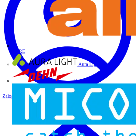
ALRE
Aura Light
Dehn
Zaloguj się
Zarejestruj się