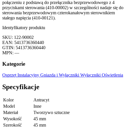
połączeniu z podstawą do przełącznika bezprzewodowego z 4
przyciskami sterowania (410-00002) w szczególności nadaje się do
sterowania bezprzewodowym czterokanałowym sterownikiem
stałego napięcia (410-00121).
Identyfikatory produktu
SKU: 122-90002
EAN: 5413736360440
GTIN: 5413736360440
MPN: —
Kategorie
Osprzęt Instalacyjny
Gniazda i Wyłączniki
Wyłączniki Oświetlenia
Specyfikacje
Kolor
Antracyt
Model
Inne
Materiał
Tworzywo sztuczne
Wysokość
45 mm
Szerokość
45 mm