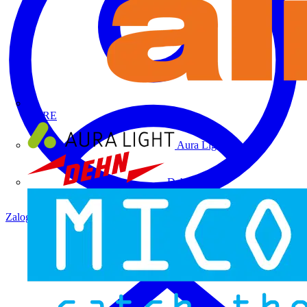
ALRE
Aura Light
Dehn
Zaloguj się
Zarejestruj się