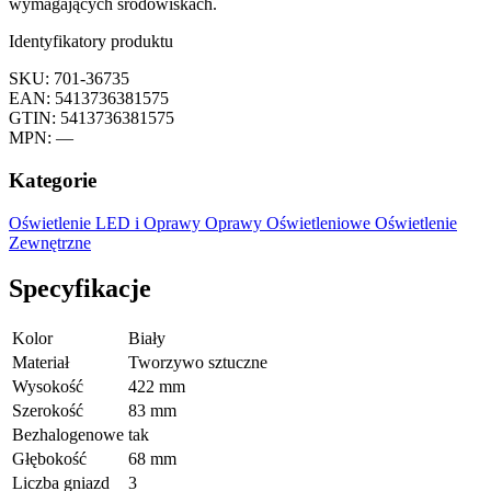
wymagających środowiskach.
Identyfikatory produktu
SKU: 701-36735
EAN: 5413736381575
GTIN: 5413736381575
MPN: —
Kategorie
Oświetlenie LED i Oprawy
Oprawy Oświetleniowe
Oświetlenie
Zewnętrzne
Specyfikacje
Kolor
Biały
Materiał
Tworzywo sztuczne
Wysokość
422 mm
Szerokość
83 mm
Bezhalogenowe
tak
Głębokość
68 mm
Liczba gniazd
3