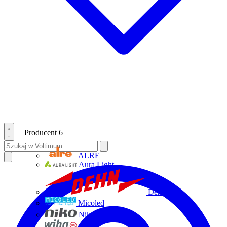
Producent
6
ALRE
Aura Light
Dehn
Micoled
Niko