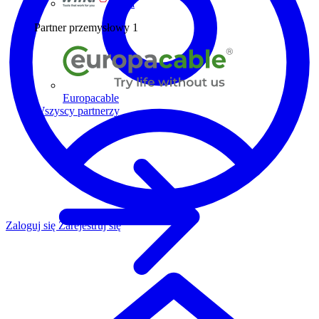
Wiha
Partner przemysłowy
1
Europacable
Wszyscy partnerzy
Zaloguj się
Zarejestruj się