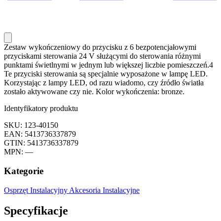
Zestaw wykończeniowy do przycisku z 6 bezpotencjałowymi
przyciskami sterowania 24 V służącymi do sterowania różnymi
punktami świetlnymi w jednym lub większej liczbie pomieszczeń.4
Te przyciski sterowania są specjalnie wyposażone w lampę LED.
Korzystając z lampy LED, od razu wiadomo, czy źródło światła
zostało aktywowane czy nie. Kolor wykończenia: bronze.
Identyfikatory produktu
SKU: 123-40150
EAN: 5413736337879
GTIN: 5413736337879
MPN: —
Kategorie
Osprzęt Instalacyjny
Akcesoria Instalacyjne
Specyfikacje