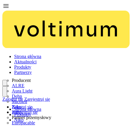
Strona główna
Aktualności
Produkty
Partnerzy
Producent
ALRE
Aura Light
Dehn
Zaloguj się
Zarejestruj się
Micoled
Niko
Zaloguj się
Strona główna
Wiha
Zarejestruj się
Produkty
Partner przemysłowy
Niko
Europacable