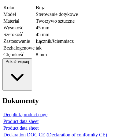
Kolor
Brąz
Model
Sterowanie dotykowe
Materiał
Tworzywo sztuczne
Wysokość
45 mm
Szerokość
45 mm
Zastosowanie
Łącznik/ściemniacz
Bezhalogenowe
tak
Głębokość
8 mm
Pokaż więcej
Dokumenty
Deeplink product page
Product data sheet
Product data sheet
Declaration DOC CE (Declaration of conformity CE)