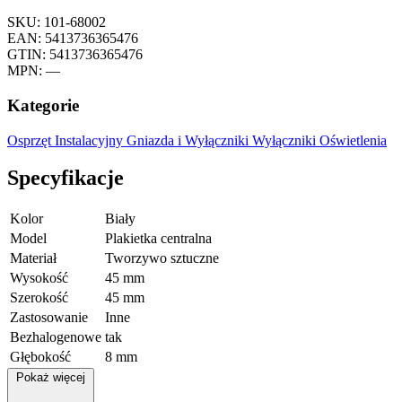
SKU: 101-68002
EAN: 5413736365476
GTIN: 5413736365476
MPN: —
Kategorie
Osprzęt Instalacyjny
Gniazda i Wyłączniki
Wyłączniki Oświetlenia
Specyfikacje
Kolor
Biały
Model
Plakietka centralna
Materiał
Tworzywo sztuczne
Wysokość
45 mm
Szerokość
45 mm
Zastosowanie
Inne
Bezhalogenowe
tak
Głębokość
8 mm
Pokaż więcej