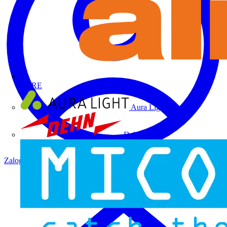
ALRE
Aura Light
Dehn
Zaloguj się
Zarejestruj się