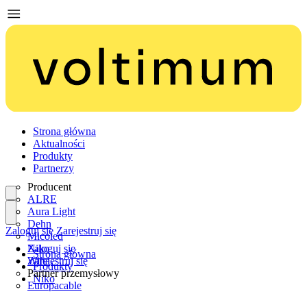
Strona główna
Aktualności
Produkty
Partnerzy
Producent
ALRE
Aura Light
Dehn
Zaloguj się
Zarejestruj się
Micoled
Niko
Zaloguj się
Strona główna
Wiha
Zarejestruj się
Produkty
Partner przemysłowy
Niko
Europacable