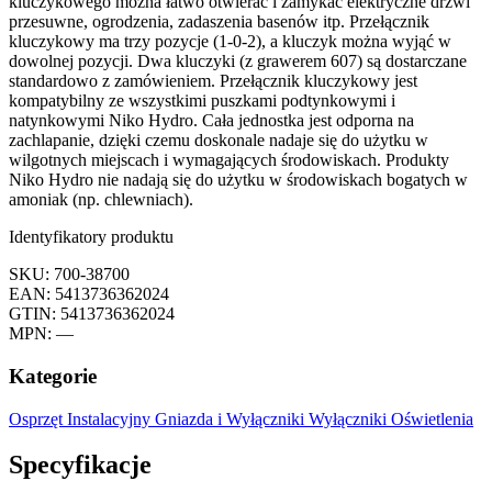
kluczykowego można łatwo otwierać i zamykać elektryczne drzwi
przesuwne, ogrodzenia, zadaszenia basenów itp. Przełącznik
kluczykowy ma trzy pozycje (1-0-2), a kluczyk można wyjąć w
dowolnej pozycji. Dwa kluczyki (z grawerem 607) są dostarczane
standardowo z zamówieniem. Przełącznik kluczykowy jest
kompatybilny ze wszystkimi puszkami podtynkowymi i
natynkowymi Niko Hydro. Cała jednostka jest odporna na
zachlapanie, dzięki czemu doskonale nadaje się do użytku w
wilgotnych miejscach i wymagających środowiskach. Produkty
Niko Hydro nie nadają się do użytku w środowiskach bogatych w
amoniak (np. chlewniach).
Identyfikatory produktu
SKU: 700-38700
EAN: 5413736362024
GTIN: 5413736362024
MPN: —
Kategorie
Osprzęt Instalacyjny
Gniazda i Wyłączniki
Wyłączniki Oświetlenia
Specyfikacje