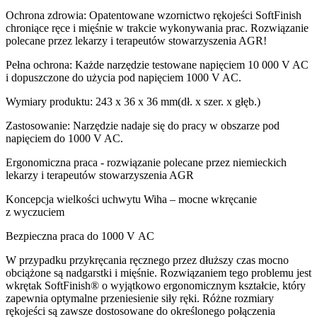
Ochrona zdrowia: Opatentowane wzornictwo rękojeści SoftFinish
chroniące ręce i mięśnie w trakcie wykonywania prac. Rozwiązanie
polecane przez lekarzy i terapeutów stowarzyszenia AGR!
Pełna ochrona: Każde narzędzie testowane napięciem 10 000 V AC
i dopuszczone do użycia pod napięciem 1000 V AC.
Wymiary produktu: 243 x 36 x 36 mm(dł. x szer. x głęb.)
Zastosowanie: Narzędzie nadaje się do pracy w obszarze pod
napięciem do 1000 V AC.
Ergonomiczna praca - rozwiązanie polecane przez niemieckich
lekarzy i terapeutów stowarzyszenia AGR
Koncepcja wielkości uchwytu Wiha – mocne wkręcanie
z wyczuciem
Bezpieczna praca do 1000 V AC
W przypadku przykręcania ręcznego przez dłuższy czas mocno
obciążone są nadgarstki i mięśnie. Rozwiązaniem tego problemu jest
wkrętak SoftFinish® o wyjątkowo ergonomicznym kształcie, który
zapewnia optymalne przeniesienie siły ręki. Różne rozmiary
rękojeści są zawsze dostosowane do określonego połączenia