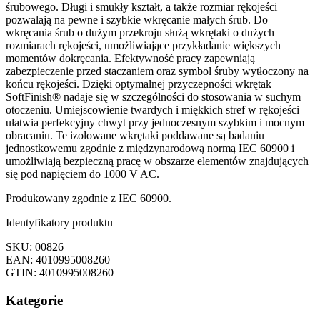
śrubowego. Długi i smukły kształt, a także rozmiar rękojeści
pozwalają na pewne i szybkie wkręcanie małych śrub. Do
wkręcania śrub o dużym przekroju służą wkrętaki o dużych
rozmiarach rękojeści, umożliwiające przykładanie większych
momentów dokręcania. Efektywność pracy zapewniają
zabezpieczenie przed staczaniem oraz symbol śruby wytłoczony na
końcu rękojeści. Dzięki optymalnej przyczepności wkrętak
SoftFinish® nadaje się w szczególności do stosowania w suchym
otoczeniu. Umiejscowienie twardych i miękkich stref w rękojeści
ułatwia perfekcyjny chwyt przy jednoczesnym szybkim i mocnym
obracaniu. Te izolowane wkrętaki poddawane są badaniu
jednostkowemu zgodnie z międzynarodową normą IEC 60900 i
umożliwiają bezpieczną pracę w obszarze elementów znajdujących
się pod napięciem do 1000 V AC.
Produkowany zgodnie z IEC 60900.
Identyfikatory produktu
SKU: 00826
EAN: 4010995008260
GTIN: 4010995008260
Kategorie