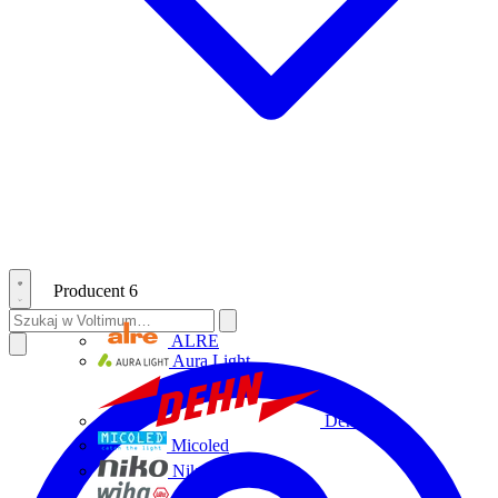
Producent
6
ALRE
Aura Light
Dehn
Micoled
Niko