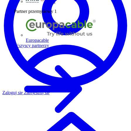
Wiha
Partner przemysłowy
1
Europacable
Wszyscy partnerzy
Zaloguj się
Zarejestruj się