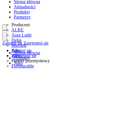
Strona główna
Aktualności
Produkty
Partnerzy
Producent
ALRE
Aura Light
Dehn
Zaloguj się
Zarejestruj się
Micoled
Niko
Zaloguj się
Strona główna
Wiha
Zarejestruj się
Produkty
Partner przemysłowy
Niko
Europacable