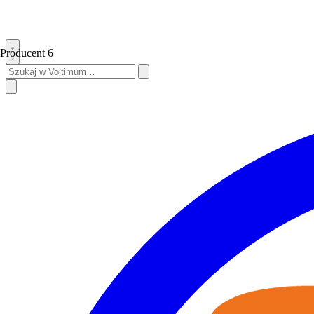
Producent
6