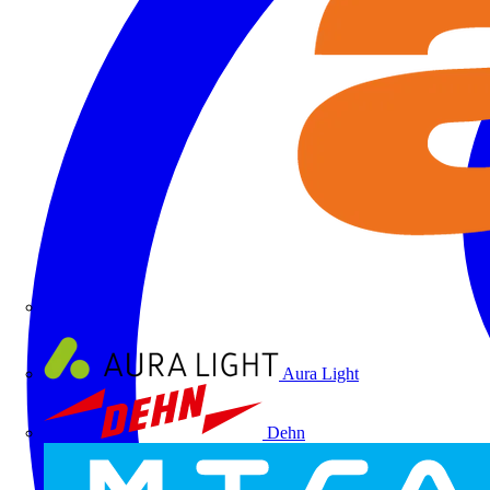
ALRE
Aura Light
Dehn