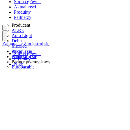
Strona główna
Aktualności
Produkty
Partnerzy
Producent
ALRE
Aura Light
Dehn
Zaloguj się
Zarejestruj się
Micoled
Niko
Zaloguj się
Strona główna
Wiha
Zarejestruj się
Produkty
Partner przemysłowy
Niko
Europacable