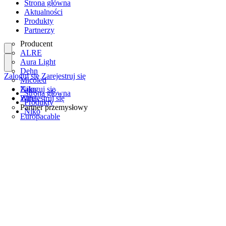
Strona główna
Aktualności
Produkty
Partnerzy
Producent
ALRE
Aura Light
Dehn
Zaloguj się
Zarejestruj się
Micoled
Niko
Zaloguj się
Strona główna
Wiha
Zarejestruj się
Produkty
Partner przemysłowy
Niko
Europacable