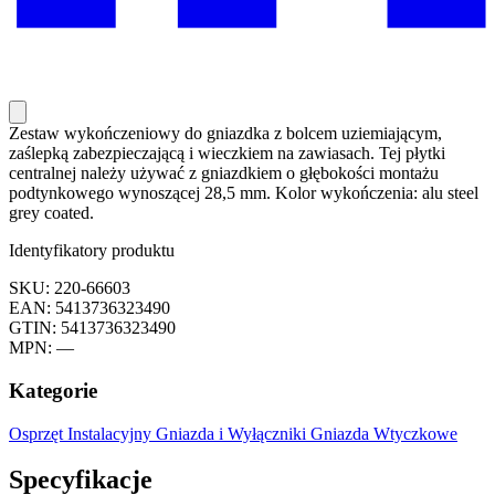
Zestaw wykończeniowy do gniazdka z bolcem uziemiającym,
zaślepką zabezpieczającą i wieczkiem na zawiasach. Tej płytki
centralnej należy używać z gniazdkiem o głębokości montażu
podtynkowego wynoszącej 28,5 mm. Kolor wykończenia: alu steel
grey coated.
Identyfikatory produktu
SKU: 220-66603
EAN: 5413736323490
GTIN: 5413736323490
MPN: —
Kategorie
Osprzęt Instalacyjny
Gniazda i Wyłączniki
Gniazda Wtyczkowe
Specyfikacje