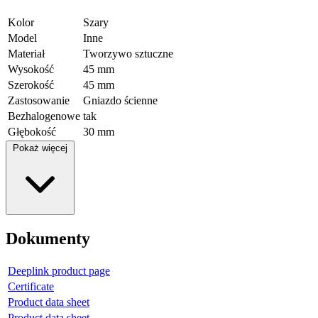
Kolor
Szary
Model
Inne
Materiał
Tworzywo sztuczne
Wysokość
45 mm
Szerokość
45 mm
Zastosowanie
Gniazdo ścienne
Bezhalogenowe
tak
Głębokość
30 mm
Pokaż więcej
Dokumenty
Deeplink product page
Certificate
Product data sheet
Product data sheet