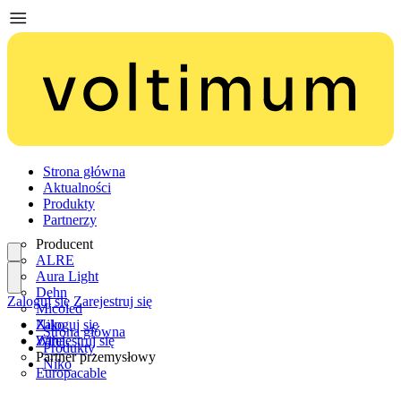
Strona główna
Aktualności
Produkty
Partnerzy
Producent
ALRE
Aura Light
Dehn
Zaloguj się
Zarejestruj się
Micoled
Niko
Zaloguj się
Strona główna
Wiha
Zarejestruj się
Produkty
Partner przemysłowy
Niko
Europacable