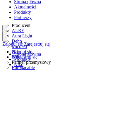
Strona główna
Aktualności
Produkty
Partnerzy
Producent
ALRE
Aura Light
Dehn
Zaloguj się
Zarejestruj się
Micoled
Niko
Zaloguj się
Strona główna
Wiha
Zarejestruj się
Produkty
Partner przemysłowy
Niko
Europacable