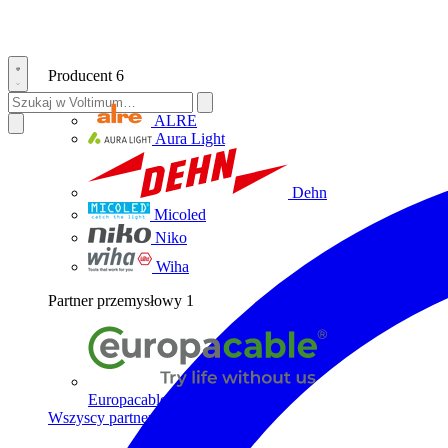
Producent
6
ALRE
Aura Light
Dehn
Micoled
Niko
Wiha
Partner przemysłowy
1
Europacable
Wszyscy partnerzy