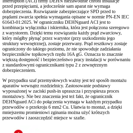
Interruption (ACI) firmy DEHN niezawodnie chroni instalacje
przed przepięciami, a jedocześnie sam aparat nie wymaga
dobezpieczenia. Rozwiązanie zabezpieczające SPD przed to
prądami zwarcia spełnia wymagania opisane w normie PN-EN IEC
61643-01:2025. W ograniczniku DEHNguard ACI jest to
kombinacja wyłącznika i iskiernika, która jest połączona szeregowo
z warystorem. Dzięki temu rozwiązaniu każdy prąd zwarciowy,
który mógłby płynąć przez warystor (przy uszkodzeniu jego
struktury wewnętrznej), zostaje przerwany. Prąd resztkowy zostaje
ograniczony do takiego poziomu, że nie spowoduje zadziałania
bezpieczników topikowych rzędu 16A gG. Oznacza to znacznie
większą dostępność i bezpieczeństwo pracy instalacji w porównaniu
z standardowymi ogranicznikami typu 2 z zewnętrznym
dobezpieczeniem.
W przypadku szaf przemysłowych ważny jest też sposób montażu
aparatów wewnątrz rozdzielnicy. Zastosowanie podstawy
wyposażonej w zaciski push-in upraszcza i przyspiesza proces
montażowy. Nie bez znaczenia jest też fakt, że ogranicznik
DEHNguard ACi do połączenia wymaga w każdym przypadku
przewodów o przekroju 6 mm2 Cu. Ułatwia to montaż, a dzięki
mniejszemu promieniowi zginania można użyć krótszych
przewodów i zaoszczędzić miejsce w szafie.