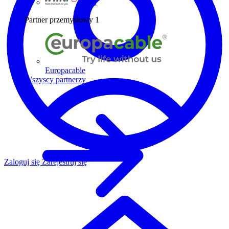
Wiha
Partner przemysłowy
1
Europacable
Wszyscy partnerzy
Zaloguj się
Zarejestruj się