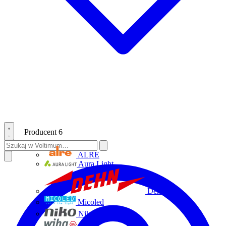
Producent
6
ALRE
Aura Light
Dehn
Micoled
Niko