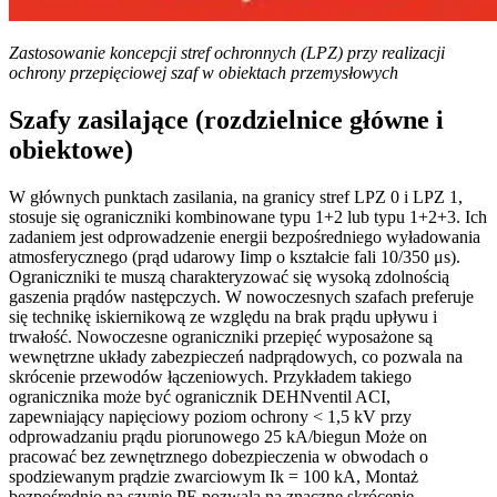
Zastosowanie koncepcji stref ochronnych (LPZ) przy realizacji
ochrony przepięciowej szaf w obiektach przemysłowych
Szafy zasilające (rozdzielnice główne i
obiektowe)
W głównych punktach zasilania, na granicy stref LPZ 0 i LPZ 1,
stosuje się ograniczniki kombinowane typu 1+2 lub typu 1+2+3. Ich
zadaniem jest odprowadzenie energii bezpośredniego wyładowania
atmosferycznego (prąd udarowy Iimp o kształcie fali 10/350 μs).
Ograniczniki te muszą charakteryzować się wysoką zdolnością
gaszenia prądów następczych. W nowoczesnych szafach preferuje
się technikę iskiernikową ze względu na brak prądu upływu i
trwałość. Nowoczesne ograniczniki przepięć wyposażone są
wewnętrzne układy zabezpieczeń nadprądowych, co pozwala na
skrócenie przewodów łączeniowych. Przykładem takiego
ogranicznika może być ogranicznik DEHNventil ACI,
zapewniający napięciowy poziom ochrony < 1,5 kV przy
odprowadzaniu prądu piorunowego 25 kA/biegun Może on
pracować bez zewnętrznego dobezpieczenia w obwodach o
spodziewanym prądzie zwarciowym Ik = 100 kA, Montaż
bezpośrednio na szynie PE pozwala na znaczne skrócenie