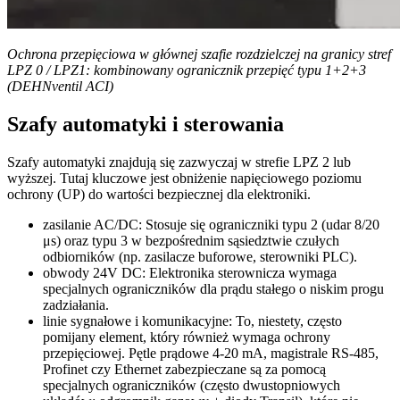
Ochrona przepięciowa w głównej szafie rozdzielczej na granicy stref
LPZ 0 / LPZ1: kombinowany ogranicznik przepięć typu 1+2+3
(DEHNventil ACI)
Szafy automatyki i sterowania
Szafy automatyki znajdują się zazwyczaj w strefie LPZ 2 lub
wyższej. Tutaj kluczowe jest obniżenie napięciowego poziomu
ochrony (UP) do wartości bezpiecznej dla elektroniki.
zasilanie AC/DC: Stosuje się ograniczniki typu 2 (udar 8/20
μs) oraz typu 3 w bezpośrednim sąsiedztwie czułych
odbiorników (np. zasilacze buforowe, sterowniki PLC).
obwody 24V DC: Elektronika sterownicza wymaga
specjalnych ograniczników dla prądu stałego o niskim progu
zadziałania.
linie sygnałowe i komunikacyjne: To, niestety, często
pomijany element, który również wymaga ochrony
przepięciowej. Pętle prądowe 4-20 mA, magistrale RS-485,
Profinet czy Ethernet zabezpieczane są za pomocą
specjalnych ograniczników (często dwustopniowych