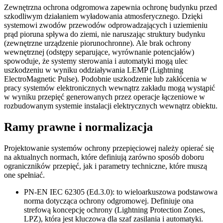
Zewnętrzna ochrona odgromowa zapewnia ochronę budynku przed
szkodliwym działaniem wyładowania atmosferycznego. Dzięki
systemowi zwodów przewodów odprowadzających i uziemieniu
prąd pioruna spływa do ziemi, nie naruszając struktury budynku
(zewnętrzne urządzenie piorunochronne). Ale brak ochrony
wewnętrznej (odstępy separujące, wyrównanie potencjałów)
spowoduje, że systemy sterowania i automatyki mogą ulec
uszkodzeniu w wyniku oddziaływania LEMP (Lightning
ElectroMagnetic Pulse). Podobnie uszkodzenie lub zakłócenia w
pracy systemów elektronicznych wewnątrz zakładu mogą wystąpić
w wyniku przepięć generowanych przez operacje łączeniowe w
rozbudowanym systemie instalacji elektrycznych wewnątrz obiektu.
Ramy prawne i normalizacja
Projektowanie systemów ochrony przepięciowej należy opierać się
na aktualnych normach, które definiują zarówno sposób doboru
ograniczników przepięć, jak i parametry techniczne, które muszą
one spełniać.
PN-EN IEC 62305 (Ed.3.0): to wieloarkuszowa podstawowa
norma dotycząca ochrony odgromowej. Definiuje ona
strefową koncepcję ochrony (Lightning Protection Zones,
LPZ), która jest kluczowa dla szaf zasilania i automatyki.