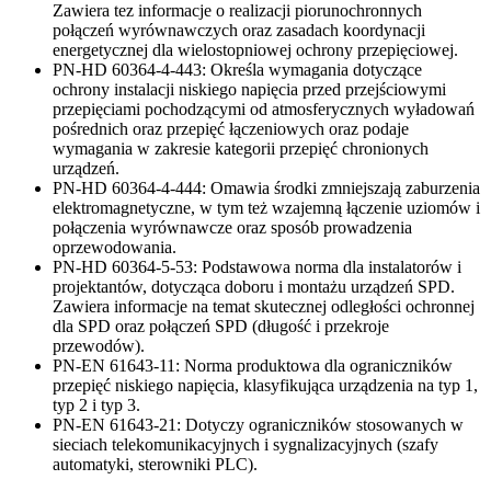
Zawiera tez informacje o realizacji piorunochronnych
połączeń wyrównawczych oraz zasadach koordynacji
energetycznej dla wielostopniowej ochrony przepięciowej.
PN-HD 60364-4-443: Określa wymagania dotyczące
ochrony instalacji niskiego napięcia przed przejściowymi
przepięciami pochodzącymi od atmosferycznych wyładowań
pośrednich oraz przepięć łączeniowych oraz podaje
wymagania w zakresie kategorii przepięć chronionych
urządzeń.
PN-HD 60364-4-444: Omawia środki zmniejszają zaburzenia
elektromagnetyczne, w tym też wzajemną łączenie uziomów i
połączenia wyrównawcze oraz sposób prowadzenia
oprzewodowania.
PN-HD 60364-5-53: Podstawowa norma dla instalatorów i
projektantów, dotycząca doboru i montażu urządzeń SPD.
Zawiera informacje na temat skutecznej odległości ochronnej
dla SPD oraz połączeń SPD (długość i przekroje
przewodów).
PN-EN 61643-11: Norma produktowa dla ograniczników
przepięć niskiego napięcia, klasyfikująca urządzenia na typ 1,
typ 2 i typ 3.
PN-EN 61643-21: Dotyczy ograniczników stosowanych w
sieciach telekomunikacyjnych i sygnalizacyjnych (szafy
automatyki, sterowniki PLC).