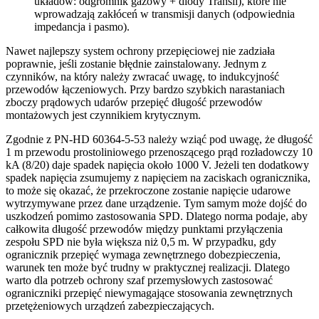
układów: odgromnik gazowy + diody Transil), które nie
wprowadzają zakłóceń w transmisji danych (odpowiednia
impedancja i pasmo).
Nawet najlepszy system ochrony przepięciowej nie zadziała
poprawnie, jeśli zostanie błędnie zainstalowany. Jednym z
czynników, na który należy zwracać uwagę, to indukcyjność
przewodów łączeniowych. Przy bardzo szybkich narastaniach
zboczy prądowych udarów przepięć długość przewodów
montażowych jest czynnikiem krytycznym.
Zgodnie z PN-HD 60364-5-53 należy wziąć pod uwagę, że długość
1 m przewodu prostoliniowego przenoszącego prąd rozładowczy 10
kA (8/20) daje spadek napięcia około 1000 V. Jeżeli ten dodatkowy
spadek napięcia zsumujemy z napięciem na zaciskach ogranicznika,
to może się okazać, że przekroczone zostanie napięcie udarowe
wytrzymywane przez dane urządzenie. Tym samym może dojść do
uszkodzeń pomimo zastosowania SPD. Dlatego norma podaje, aby
całkowita długość przewodów między punktami przyłączenia
zespołu SPD nie była większa niż 0,5 m. W przypadku, gdy
ogranicznik przepięć wymaga zewnętrznego dobezpieczenia,
warunek ten może być trudny w praktycznej realizacji. Dlatego
warto dla potrzeb ochrony szaf przemysłowych zastosować
ograniczniki przepięć niewymagające stosowania zewnętrznych
przetężeniowych urządzeń zabezpieczających.